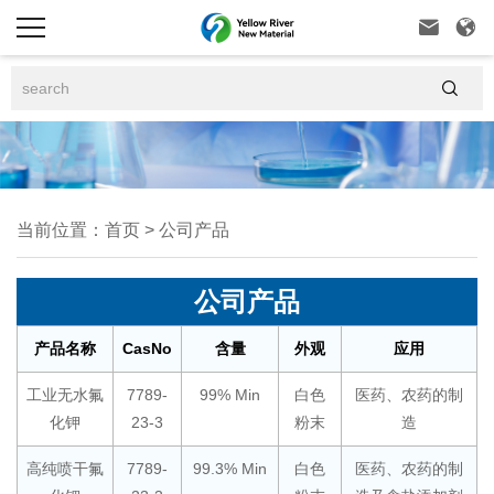



当前位置：
首页
>
公司产品
公司产品
产品名称
CasNo
含量
外观
应用
工业无水氟
7789-
99% Min
白色
医药、农药的制
化钾
23-3
粉末
造
高纯喷干氟
7789-
99.3% Min
白色
医药、农药的制